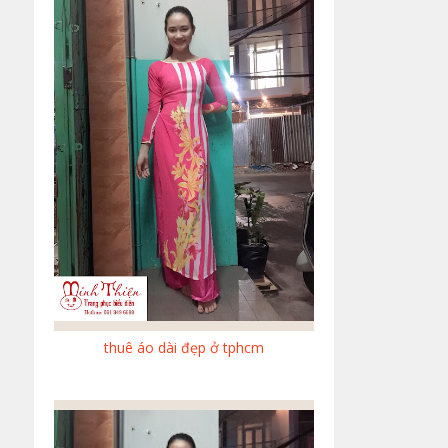
thuê áo dài đẹp ở tphcm