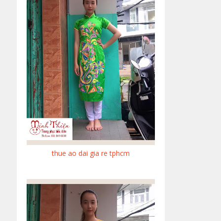
thue ao dai gia re tphcm