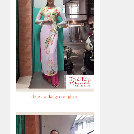
thue ao dai gia re tphcm