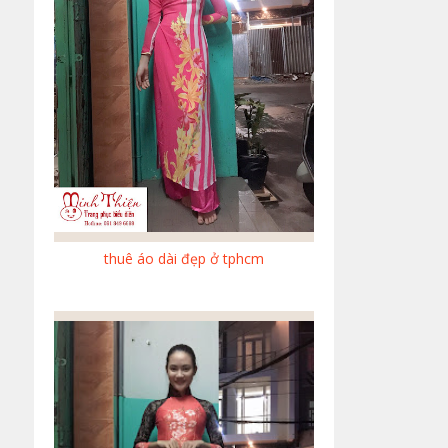
thuê áo dài đẹp ở tphcm