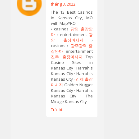
tháng 3, 2022
The 13 Best Casinos
in Kansas City, MO
with MapYRO
› casinos
광명 출장안
마
› entertainment
광
양 출장마사지
›
casinos ›
광주광역 출
장안마
entertainment
진주 출장마사지
Top
Casino Sites in
Kansas City · Harrah's
Kansas City · Harrah's
Kansas City ·
김제 출장
마사지
Golden Nugget
Kansas City · Harrah's
Kansas City · The
Mirage Kansas City
Trả lời